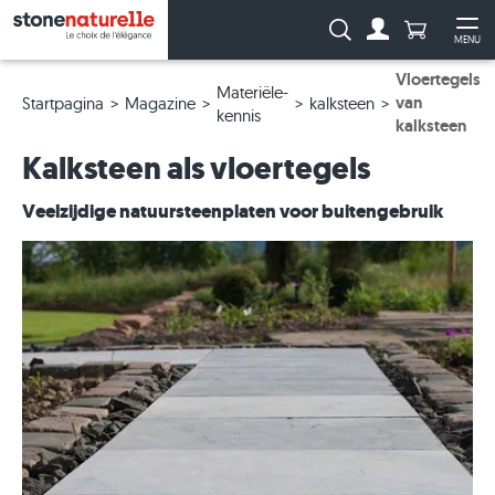
Aantal prod
Zoeken:
MENU
Naar de rekeni
Me
Vloertegels
Materiële-
van
Startpagina
Magazine
kalksteen
kennis
kalksteen
Kalksteen als vloertegels
Veelzijdige natuursteenplaten voor buitengebruik