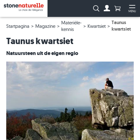
Aantal prod
Zoeken:
MENU
Naar de rekeni
Me
Taunus
Materiële-
Startpagina
Magazine
Kwartsiet
kwartsiet
kennis
Taunus kwartsiet
Natuursteen uit de eigen regio