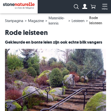
Aantal prod
Zoeken:
MENU
Naar de rekeni
Me
Rode
Materiële-
Startpagina
Magazine
Leisteen
leisteen
kennis
Rode leisteen
Gekleurde en bonte leien zijn ook echte blikvangers