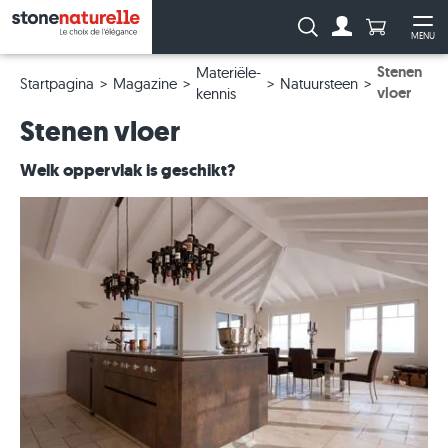
Aantal prod
Zoeken:
MENU
Naar de rekeni
Me
Stenen
Materiële-
Startpagina
Magazine
Natuursteen
vloer
kennis
Stenen vloer
Welk oppervlak is geschikt?