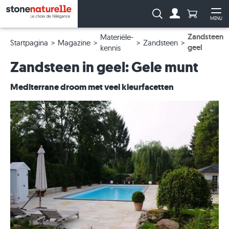
Aantal prod
Zoeken:
MENU
Naar de rekeni
Me
Zandsteen
Materiële-
Startpagina
Magazine
Zandsteen
geel
kennis
Zandsteen in geel: Gele munt
Mediterrane droom met veel kleurfacetten