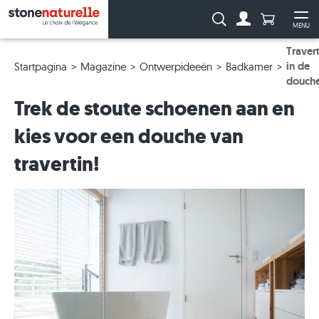
Aantal prod
Zoeken:
MENU
Naar de rekeni
Me
Travert
in de
Startpagina
Magazine
Ontwerpideeën
Badkamer
douch
Trek de stoute schoenen aan en
kies voor een douche van
travertin!