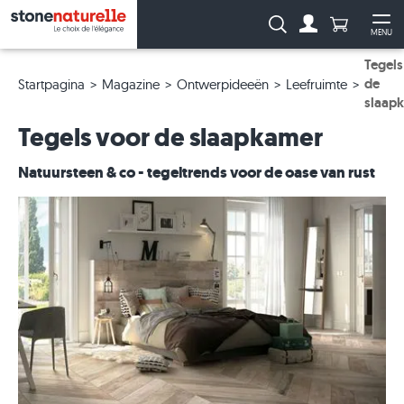
Aantal prod
Zoeken:
MENU
Naar de rekeni
Me
Tegels
de
Startpagina
Magazine
Ontwerpideeën
Leefruimte
slaap
Tegels voor de slaapkamer
Natuursteen & co - tegeltrends voor de oase van rust