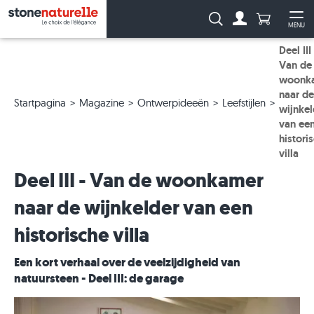
Aantal prod
Zoeken:
MENU
Naar de rekeni
Me
Deel III
Van de
woonk
naar de
Startpagina
Magazine
Ontwerpideeën
Leefstijlen
wijnkel
van ee
histori
villa
Deel III - Van de woonkamer
naar de wijnkelder van een
historische villa
Een kort verhaal over de veelzijdigheid van
natuursteen - Deel III: de garage