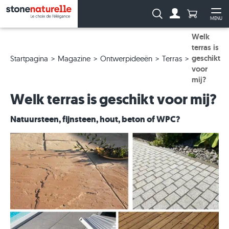
Aantal prod
Zoeken:
MENU
Naar de rekeni
Me
Welk
terras is
geschikt
Startpagina
Magazine
Ontwerpideeën
Terras
voor
mij?
Welk terras is geschikt voor mij?
Natuursteen, fijnsteen, hout, beton of WPC?