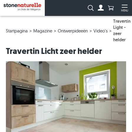
Aantal prod
Zoeken:
MENU
Naar de rekeni
Me
Travertin
Light -
Startpagina
Magazine
Ontwerpideeën
Video's
zeer
helder
Travertin Licht zeer helder