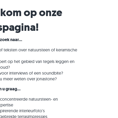
els
ntegels
 traptreden
Kwartsiet straatstenen
Kwartsiet stapelblokken
kom op onze
n
Gneis straatstenen
Gneis stapelblokken
Langwerpige straatklinker
Steenstrips
spagina!
zoek naar...
of teksten over natuursteen of keramische
pert op het gebied van tegels leggen en
houd?
voor interviews of een soundbite?
t u meer weten over jonastone?
 u graag...
concentreerde natuursteen- en
pertise
pirerende interieurfoto's
gebreide terrasimpressies