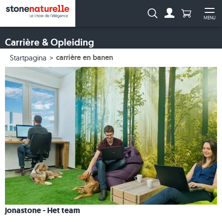
Aantal prod
Zoeken:
MENU
Naar de rekeni
Me
Carrière & Opleiding
carrière en banen
Startpagina
jonastone - Het team