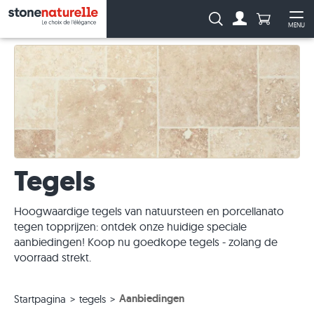
Aantal prod
Zoeken:
MENU
Naar de rekeni
Me
Tegels
Hoogwaardige tegels van natuursteen en porcellanato
tegen topprijzen: ontdek onze huidige speciale
aanbiedingen! Koop nu goedkope tegels - zolang de
voorraad strekt.
Aanbiedingen
Startpagina
tegels