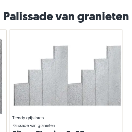
els
ntegels
 traptreden
Kwartsiet straatstenen
Kwartsiet stapelblokken
Palissade van granieten
n
Gneis straatstenen
Gneis stapelblokken
Langwerpige straatklinker
Steenstrips
Trendy grijstinten
Palissade van granieten