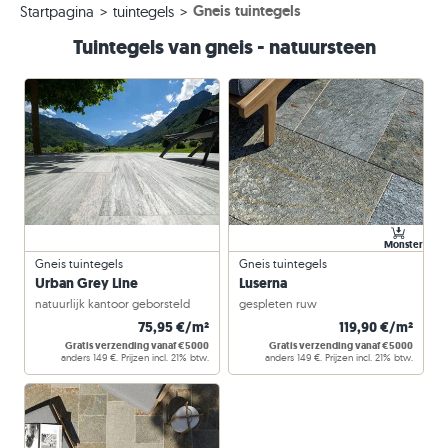
Gneis tuintegels
Startpagina
tuintegels
Tuintegels van gneis - natuursteen
Monster
Gneis tuintegels
Gneis tuintegels
Urban Grey Line
Luserna
natuurlijk kantoor geborsteld
gespleten ruw
75,95 €/m²
119,90 €/m²
Gratis verzending vanaf €5000
Gratis verzending vanaf €5000
anders 149 €. Prijzen incl. 21% btw.
anders 149 €. Prijzen incl. 21% btw.