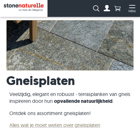
Aantal prod
Zoeken:
MENU
Naar de rekeni
Me
Gneisplaten
Veelzijdig, elegant en robuust - terrasplanken van gneis
inspireren door hun
opvallende natuurlijkheid
.
Ontdek ons assortiment gneisplaten!
Alles wat je moet weten over gneisplaten