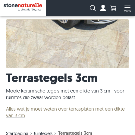
Aantal prod
Zoeken:
MENU
Naar de rekeni
Me
Terrastegels 3cm
Mooie keramische tegels met een dikte van 3 cm - voor
ruimtes die zwaar worden belast.
Alles wat je moet weten over terrasplaten met een dikte
van 3 cm
Terrastegels 3cm
Startpagina
tuintegels