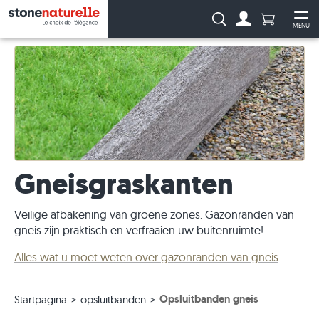
Aantal prod
Zoeken:
MENU
Naar de rekeni
Me
Gneisgraskanten
Veilige afbakening van groene zones: Gazonranden van
gneis zijn praktisch en verfraaien uw buitenruimte!
Alles wat u moet weten over gazonranden van gneis
Opsluitbanden gneis
Startpagina
opsluitbanden