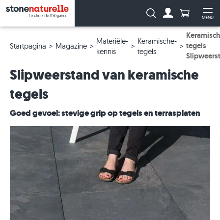
Aantal prod
Zoeken:
MENU
Naar de rekeni
Me
Keramisc
Materiële-
Keramische-
tegels
Startpagina
Magazine
kennis
tegels
Slipweers
Slipweerstand van keramische
tegels
Goed gevoel: stevige grip op tegels en terrasplaten