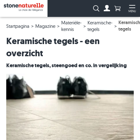
Aantal prod
Zoeken:
MENU
Naar de rekeni
Me
Keramisc
Materiële-
Keramische-
Startpagina
Magazine
tegels
kennis
tegels
Keramische tegels - een
overzicht
Keramische tegels, steengoed en co. in vergelijking