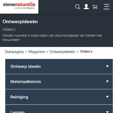
Aantal prod
Zoeken:
MENU
Naar de rekeni
Me
Ontwerpideeën
Video's
Ontdek inspiratie in onze video's van droomprojecten van klanten met
natuursteen!
Video's
Startpagina
Magazine
Ontwerpideeën
Ontwerp ideeën
Alle Ontwerp ideeën
Materiaalkennis
Badkamer
Alle Materiaalkennis
Reiniging
Kleuren
Basalt
Alle Reiniging
Leggen
Formaten