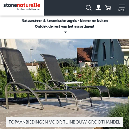
Aantal prod
Zoeken:
MENU
Naar de rekeni
Me
Natuursteen & keramische tegels - binnen en buiten
Ontdek de rest van het assortiment
TOPAANBIEDINGEN VOOR TUINBOUW GROOTHANDEL