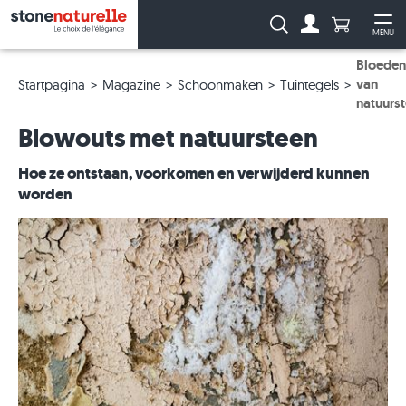
Aantal prod
Zoeken:
MENU
Naar de rekeni
Me
Bloeden
van
Startpagina
Magazine
Schoonmaken
Tuintegels
natuurs
Blowouts met natuursteen
Hoe ze ontstaan, voorkomen en verwijderd kunnen
worden