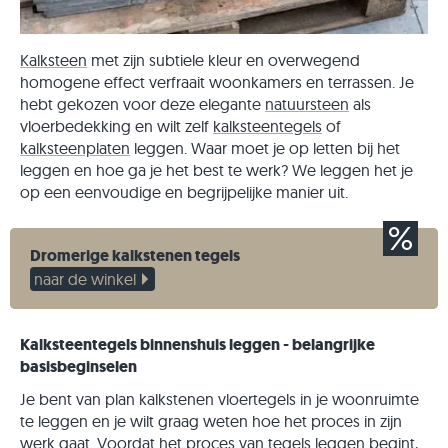
Kalksteen
met zijn subtiele kleur en overwegend
homogene effect verfraait woonkamers en terrassen. Je
hebt gekozen voor deze elegante
natuursteen
als
vloerbedekking en wilt zelf
kalksteentegels
of
kalksteenplaten
leggen. Waar moet je op letten bij het
leggen en hoe ga je het best te werk? We leggen het je
op een eenvoudige en begrijpelijke manier uit.
Dromerige kalkstenen tegels
naar de winkel
Kalksteentegels binnenshuis leggen - belangrijke
basisbeginselen
Je bent van plan kalkstenen vloertegels in je woonruimte
te leggen en je wilt graag weten hoe het proces in zijn
werk gaat. Voordat het proces van tegels leggen begint,