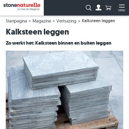
Aantal prod
Zoeken:
MENU
Naar de rekeni
Me
Kalksteen leggen
Startpagina
Magazine
Verhuizing
Kalksteen leggen
Zo werkt het: Kalksteen binnen en buiten leggen