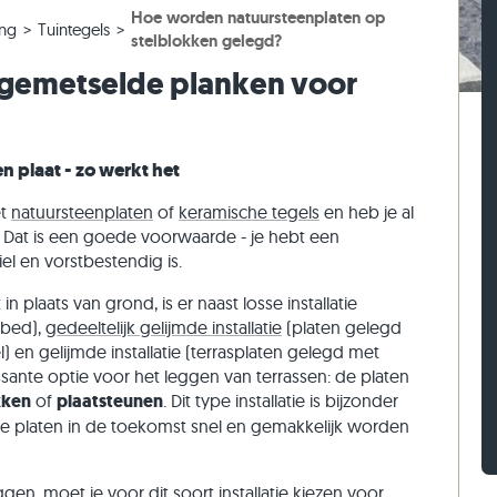
Hoe worden natuursteenplaten op
ntegels
ptreden
Kalksteen straatstenen
Travertin stapelblokken
els
ing
Tuintegels
stelblokken gelegd?
ntegels
 traptreden
Kwartsiet straatstenen
Kwartsiet stapelblokken
els
 gemetselde planken voor
n
Gneis straatstenen
Gneis stapelblokken
els
Langwerpige straatklinker
Steenstrips
n plaat - zo werkt het
et
natuursteenplaten
of
keramische tegels
en heb je al
? Dat is een goede voorwaarde - je hebt een
l en vorstbestendig is.
n plaats van grond, is er naast losse installatie
tbed),
gedeeltelijk gelijmde installatie
(platen gelegd
en gelijmde installatie (terrasplaten gelegd met
sante optie voor het leggen van terrassen: de platen
kken
of
plaatsteunen
. Dit type installatie is bijzonder
de platen in de toekomst snel en gemakkelijk worden
ggen, moet je voor dit soort installatie kiezen voor