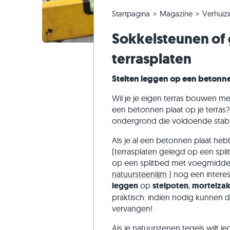
Kwartsiet tegels
Kalksteen tuintegels
Bestelling wijzigen of annuleren
Panoramische tour
Beige tui
Gneis tra
Marmer
Witte teg
Startpagina
Magazine
Verhuiz
Marmer tegels
Marmer tuintegels
Voorbeeldverzending
Tuinontwerp
Grijze tui
Kalksteen
Kwartsiet
Beige teg
Sokkelsteunen of
Antieke tegels
Kwartsiet terrastegels
Levering & transport
Leefstijlen
Zandstee
Grijze teg
terrasplaten
Mozaïek tegels
Gneis tuintegels
Indrukken van klanten
Leisteen
Muurstenen
Basalt tuintegels
Video's
Travertin
Stelten leggen op een betonne
Flagstones
Wil je je eigen terras bouwen m
Zwembad tegels
een betonnen plaat op je terras
ondergrond die voldoende stabie
Als je al een betonnen plaat hebt i
(terrasplaten gelegd op een spli
op een splitbed met voegmiddel) 
natuursteenlijm
) nog een interes
leggen
op
stelpoten
,
mortelza
praktisch: indien nodig kunnen 
vervangen!
Als je natuurstenen tegels wilt le