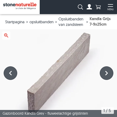
Aantal prod
Zoeken:
MENU
Naar de rekeni
Me
Kandla Grijs
Opsluitbanden
Startpagina
opsluitbanden
7-9x25cm
van zandsteen
1
 / 
5
Gazonboord Kandla Grey - fluweelachtige grijstinten