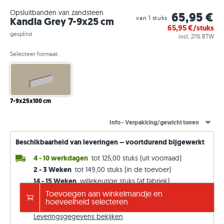
Opsluitbanden van zandsteen
65,95 €
van 1 stuks
Kandla Grey 7-9x25 cm
65,95
€/stuks
gesplitst
incl. 21% BTW
Selecteer formaat:
7-9x25x100 cm
Info - Verpakking/gewicht tonen
Beschikbaarheid van leveringen – voortdurend bijgewerkt
4 - 10 werkdagen
tot 125,00 stuks (uit voorraad)
2 - 3 Weken
tot 149,00 stuks (in de toevoer)
14 - 15 Weken
willekeurige stuks (af fabriek)
Toevoegen aan winkelmandje en
Gratis verzending vanaf €5000
hoeveelheid selecteren
anders 149 €. Prijzen incl. 21% btw.
Leveringsgegevens bekijken