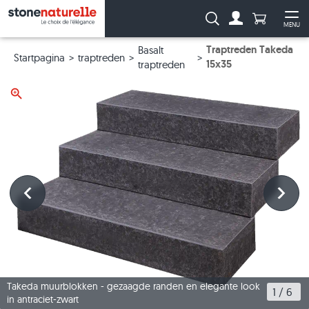
Aantal prod
Zoeken:
MENU
Naar de rekeni
Me
Traptreden Takeda
Basalt
Startpagina
traptreden
15x35
traptreden
Takeda muurblokken - gezaagde randen en elegante look
1
 / 
6
in antraciet-zwart