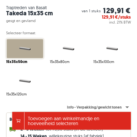
Traptreden van Basalt
129,91 €
van 1 stuks
Takeda 15x35 cm
129,91
€/stuks
gesgt en gevlamd
incl. 21% BTW
Selecteer formaat:
15x35x50cm
15x35x80cm
15x35x100cm
15x35x120cm
Info - Verpakking/gewicht tonen
Toevoegen aan winkelmandje en
Beschikbaarheid van leveringen – voortdurend bijgewerkt
hoeveelheid selecteren
2 - 3 Weken
tot 75,00 stuks (in de toevoer)
14 - 15 Weken
willekeurige stuks (af fabriek)