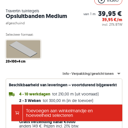
Video
Travertin tuintegels
39,95 €
van 1 m
Opsluitbanden Medium
39,95
€/m
afgeschuind
incl. 21% BTW
Selecteer formaat:
20×100×4 cm
Info - Verpakking/gewicht tonen
Beschikbaarheid van leveringen – voortdurend bijgewerkt
4 - 10 werkdagen
tot 210,00 m (uit voorraad)
2 - 3 Weken
tot 300,00 m (in de toevoer)
4 - 5 Weken
tot 435,00 m (in de toevoer)
Toevoegen aan winkelmandje en
10 - 11 Weken
willekeurige m (af fabriek)
hoeveelheid selecteren
Gratis verzending vanaf €5000
anders 149 €. Prijzen incl. 21% btw.