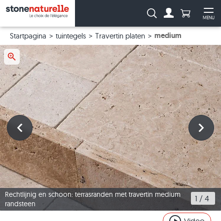
Aantal prod
Zoeken:
MENU
Naar de rekeni
Me
medium
Startpagina
tuintegels
Travertin platen
Rechtlijnig en schoon: terrasranden met travertin medium
1
 / 
4
randsteen