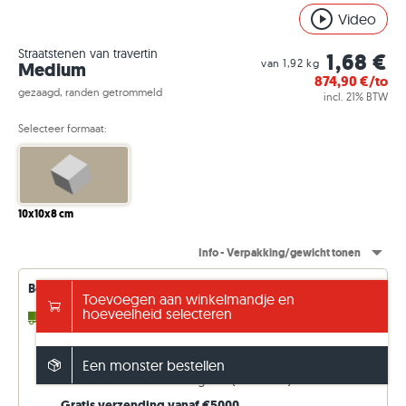
Video
Straatstenen van travertin
1,68 €
van 1,92 kg
Medium
874,90
€/to
gezaagd, randen getrommeld
incl. 21% BTW
Selecteer formaat:
10x10x8 cm
Info - Verpakking/gewicht tonen
Beschikbaarheid van leveringen – voortdurend bijgewerkt
Toevoegen aan winkelmandje en
hoeveelheid selecteren
4 - 10 werkdagen
tot 7,50 to (uit voorraad)
2 - 3 Weken
tot 39,21 to (in de toevoer)
4 - 5 Weken
tot 49,21 to (in de toevoer)
Een monster bestellen
14 - 15 Weken
willekeurige to (af fabriek)
Gratis verzending vanaf €5000