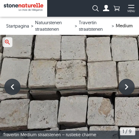
Aantal prod
Zoeken:
MENU
Naar de rekeni
Me
Natuurstenen
Travertin
Medium
Startpagina
straatstenen
straatstenen
1
 / 
9
Travertin Medium straatstenen – rustieke charme