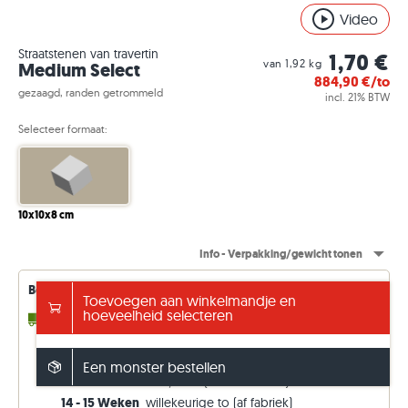
Video
Straatstenen van travertin
1,70 €
van 1,92 kg
Medium Select
884,90
€/to
gezaagd, randen getrommeld
incl. 21% BTW
Selecteer formaat:
10x10x8 cm
Info - Verpakking/gewicht tonen
Beschikbaarheid van leveringen – voortdurend bijgewerkt
Toevoegen aan winkelmandje en
hoeveelheid selecteren
4 - 10 werkdagen
tot 8,14 to (uit voorraad)
2 - 3 Weken
tot 66,54 to (in de toevoer)
4 - 5 Weken
tot 71,54 to (in de toevoer)
Een monster bestellen
8 - 9 Weken
tot 73,54 to (in de toevoer)
14 - 15 Weken
willekeurige to (af fabriek)