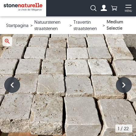
Aantal prod
Zoeken:
MENU
Naar de rekeni
Me
Medium
Natuurstenen
Travertin
Startpagina
Selectie
straatstenen
straatstenen
1
 / 
22