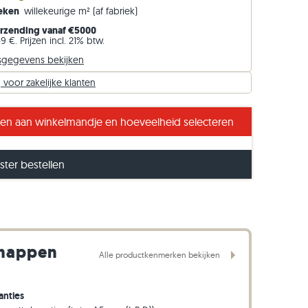
Weken
willekeurige m² (af fabriek)
Gneis opsluitbanden
erzending vanaf €5000
Basalt opsluitbanden
9 €. Prijzen incl. 21% btw.
sgegevens bekijken
voor zakelijke klanten
uze sfeer in de badkamer
n aan winkelmandje en hoeveelheid selecteren
ter bestellen
chappen
Alle productkenmerken bekijken
anties