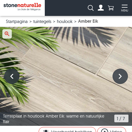
Aantal prod
Zoeken:
MENU
Naar de rekeni
Me
Amber Eik
Startpagina
tuintegels
houlook
Terrasplaat in houtlook Amber Eik: warme en natuurlijke
1
 / 
7
flair