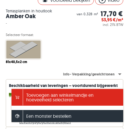
Voorbeeld bekijken
Video
Terrasplanken in houtlook
17,70 €
van 0,328 m²
Amber Oak
53,95
€/m²
-
incl. 21% BTW
Selecteer formaat:
81x40,5x2 cm
Info - Verpakking/gewicht tonen
Beschikbaarheid van leveringen – voortdurend bijgewerkt
2 - 3 Weken
Toevoegen aan winkelmandje en
tot 788,96 m² (in de toevoer)
hoeveelheid selecteren
14 - 15 Weken
willekeurige m² (af fabriek)
Gratis verzending vanaf €5000
anders 149 €. Prijzen incl. 21% btw.
Een monster bestellen
Leveringsgegevens bekijken